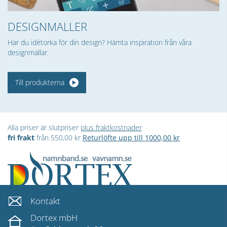
DESIGNMALLER
Har du idétorka för din design? Hämta inspiration från våra
designmallar.
Till produkterna
Alla priser är slutpriser
plus fraktkostnader
fri frakt
från 550,00 kr
Returlöfte upp till 1000,00 kr
Kontakt
Dortex mbH