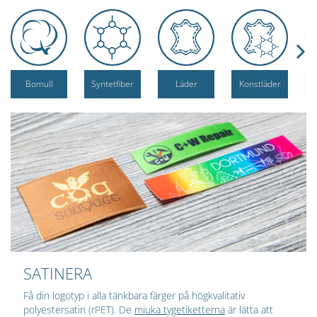
Bomull
Syntetfiber
Läder
Konstläder
SATINERA
Få din logotyp i alla tänkbara färger på högkvalitativ
polyestersatin (rPET). De
mjuka tygetiketterna
är lätta att