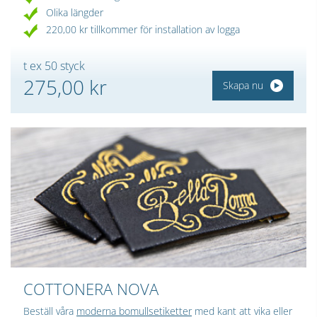
Olika längder
220,00 kr tillkommer för installation av logga
t ex 50 styck
275,00 kr
Skapa nu
COTTONERA NOVA
Beställ våra
moderna bomullsetiketter
med kant att vika eller