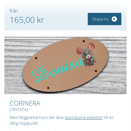
från
165,00 kr
Skapa nu
CORINERA
(TRYCKTA)
Med färggranna tryck blir dina
laserskurna etiketter
till en
riktig höjdpunkt.