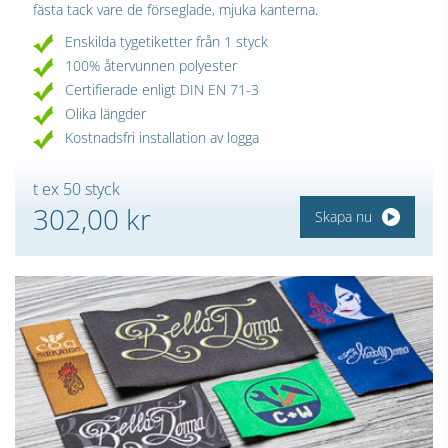
fästa tack vare de förseglade, mjuka kanterna.
Enskilda tygetiketter från 1 styck
100% återvunnen polyester
Certifierade enligt DIN EN 71-3
Olika längder
Kostnadsfri installation av logga
t ex 50 styck
302,00 kr
Skapa nu