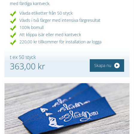
med färdiga kantveck.
Vävda etiketter från 50 styck
Vävds i två färger med intensiva färgresultat
100% bomull
Att klippa isär eller med kantveck
220,00 kr tillkommer för installation av logga
t ex 50 styck
363,00 kr
Skapa nu