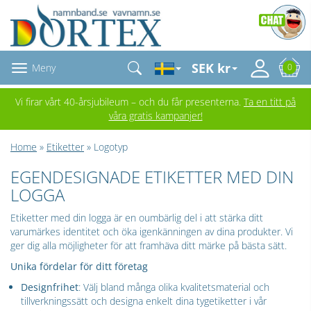
SEK kr
Meny
0
Vi firar vårt 40-årsjubileum – och du får presenterna.
Ta en titt på
våra gratis kampanjer!
Home
»
Etiketter
» Logotyp
EGENDESIGNADE ETIKETTER MED DIN
LOGGA
Etiketter med din logga är en oumbärlig del i att stärka ditt
varumärkes identitet och öka igenkänningen av dina produkter. Vi
ger dig alla möjligheter för att framhäva ditt märke på bästa sätt.
Unika fördelar för ditt företag
Designfrihet
: Välj bland många olika kvalitetsmaterial och
tillverkningssätt och designa enkelt dina tygetiketter i vår