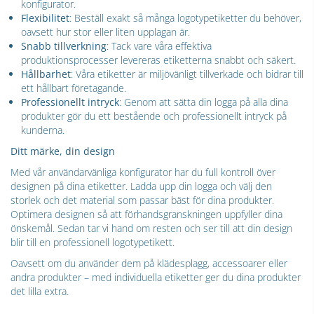
konfigurator.
Flexibilitet
: Beställ exakt så många logotypetiketter du behöver,
oavsett hur stor eller liten upplagan är.
Snabb tillverkning
: Tack vare våra effektiva
produktionsprocesser levereras etiketterna snabbt och säkert.
Hållbarhet
: Våra etiketter är miljövänligt tillverkade och bidrar till
ett hållbart företagande.
Professionellt intryck
: Genom att sätta din logga på alla dina
produkter gör du ett bestående och professionellt intryck på
kunderna.
Ditt märke, din design
Med vår användarvänliga konfigurator har du full kontroll över
designen på dina etiketter. Ladda upp din logga och välj den
storlek och det material som passar bäst för dina produkter.
Optimera designen så att förhandsgranskningen uppfyller dina
önskemål. Sedan tar vi hand om resten och ser till att din design
blir till en professionell logotypetikett.
Oavsett om du använder dem på klädesplagg, accessoarer eller
andra produkter – med individuella etiketter ger du dina produkter
det lilla extra.