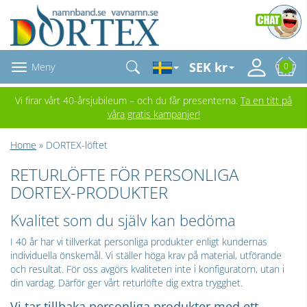
SEK kr
Meny
0
Vi firar vårt 40-årsjubileum – och du får presenterna.
Ta en titt på
våra gratis kampanjer!
Home
» DORTEX-löftet
RETURLÖFTE FÖR PERSONLIGA
DORTEX-PRODUKTER
Kvalitet som du själv kan bedöma
I 40 år har vi tillverkat personliga produkter enligt kundernas
individuella önskemål. Vi ställer höga krav på material, utförande
och resultat. För oss avgörs kvaliteten inte i konfiguratorn, utan i
din vardag. Därför ger vårt returlöfte dig extra trygghet.
Vi tar tillbaka personliga produkter med ett