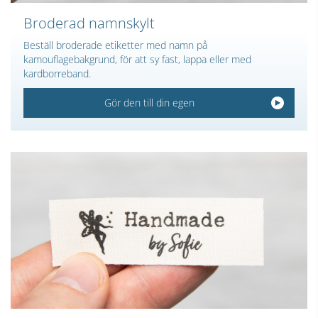
Broderad namnskylt
Beställ broderade etiketter med namn på
kamouflagebakgrund, för att sy fast, lappa eller med
kardborreband.
Gör den till din egen