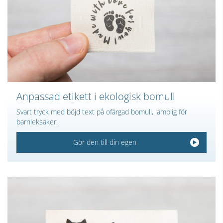
Anpassad etikett i ekologisk bomull
Svart tryck med böjd text på ofärgad bomull, lämplig för
barnleksaker.
Gör den till din egen