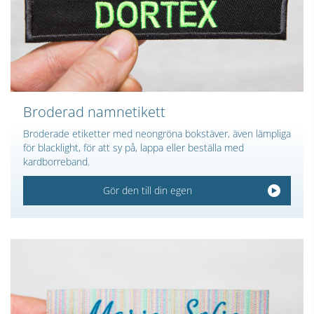
Broderad namnetikett
Broderade etiketter med neongröna bokstäver, även lämpliga
för blacklight, för att sy på, lappa eller beställa med
kardborreband.
Gör den till din egen