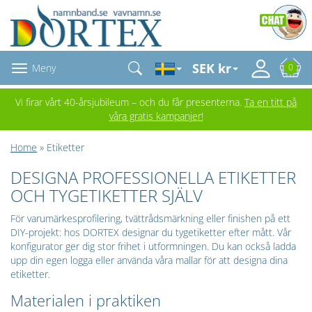
SEK kr
Meny
0
Vi firar vårt 40-årsjubileum – och du får presenterna.
Ta en titt på
våra gratis kampanjer!
Home
» Etiketter
DESIGNA PROFESSIONELLA ETIKETTER
OCH TYGETIKETTER SJÄLV
För varumärkesprofilering, tvättrådsmärkning eller finishen på ett
DIY-projekt: hos DORTEX designar du tygetiketter efter mått. Vår
konfigurator ger dig stor frihet i utformningen. Du kan också ladda
upp din egen logga eller använda våra mallar för att designa dina
etiketter.
Materialen i praktiken