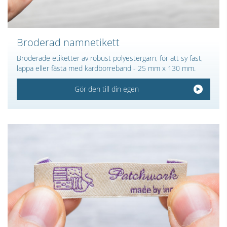
Broderad namnetikett
Broderade etiketter av robust polyestergarn, för att sy fast,
lappa eller fästa med kardborreband - 25 mm x 130 mm.
Gör den till din egen