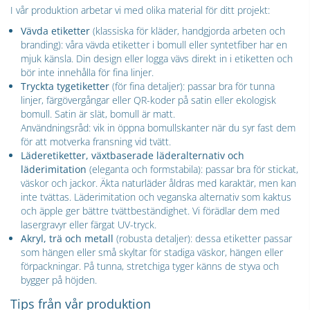
I vår produktion arbetar vi med olika material för ditt projekt:
Vävda etiketter
(klassiska för kläder, handgjorda arbeten och
branding): våra vävda etiketter i bomull eller syntetfiber har en
mjuk känsla. Din design eller logga vävs direkt in i etiketten och
bör inte innehålla för fina linjer.
Tryckta tygetiketter
(för fina detaljer): passar bra för tunna
linjer, färgövergångar eller QR-koder på satin eller ekologisk
bomull. Satin är slät, bomull är matt.
Användningsråd: vik in öppna bomullskanter när du syr fast dem
för att motverka fransning vid tvätt.
Läderetiketter, växtbaserade läderalternativ och
läderimitation
(eleganta och formstabila): passar bra för stickat,
väskor och jackor. Äkta naturläder åldras med karaktär, men kan
inte tvättas. Läderimitation och veganska alternativ som kaktus
och äpple ger bättre tvättbeständighet. Vi förädlar dem med
lasergravyr eller färgat UV-tryck.
Akryl, trä och metall
(robusta detaljer): dessa etiketter passar
som hängen eller små skyltar för stadiga väskor, hängen eller
förpackningar. På tunna, stretchiga tyger känns de styva och
bygger på höjden.
Tips från vår produktion