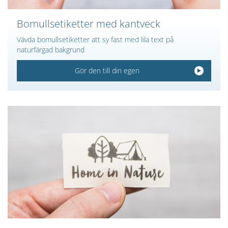
Bomullsetiketter med kantveck
Vävda bomullsetiketter att sy fast med lila text på
naturfärgad bakgrund
Gör den till din egen