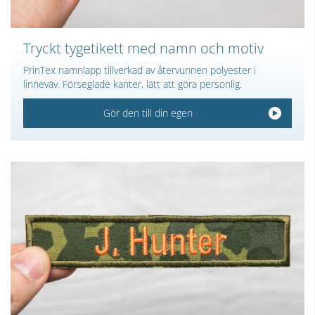
Tryckt tygetikett med namn och motiv
PrinTex namnlapp tillverkad av återvunnen polyester i
linneväv. Förseglade kanter, lätt att göra personlig.
Gör den till din egen