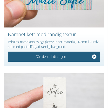
Namnetikett med randig textur
PrinTex namnlapp av tyg (återvunnet material). Namn i kursiv
stil med pastellfärgad randig bakgrund.
Gör den till din egen