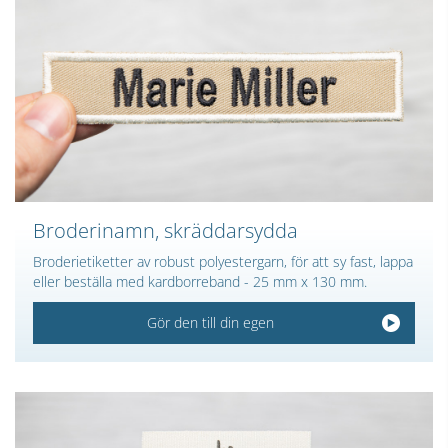
Broderinamn, skräddarsydda
Broderietiketter av robust polyestergarn, för att sy fast, lappa
eller beställa med kardborreband - 25 mm x 130 mm.
Gör den till din egen