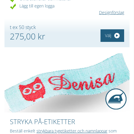
Lägg till egen logga
Designförslag
t ex 50 styck
275,00 kr
Välj
STRYKA PÅ-ETIKETTER
Beställ enkelt
strykbara tygetiketter och namnlappar
som