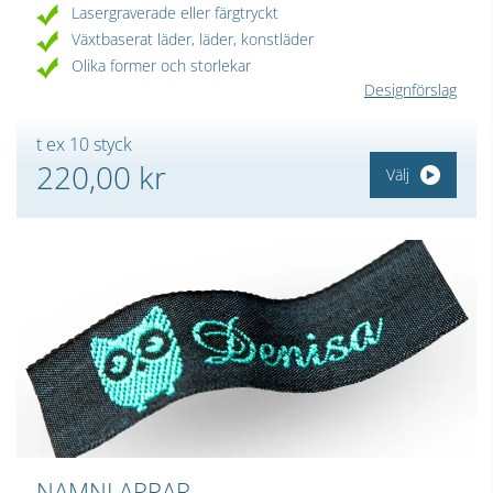
Lasergraverade eller färgtryckt
Växtbaserat läder, läder, konstläder
Olika former och storlekar
Designförslag
t ex 10 styck
220,00 kr
Välj
NAMNLAPPAR