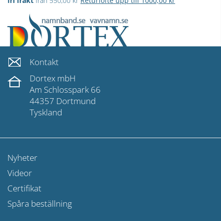
fri frakt
från 550,00 kr
Returlöfte upp till 1000,00 kr
Kontakt
Dortex mbH
Am Schlosspark 66
44357 Dortmund
Tyskland
Nyheter
Videor
Certifikat
Spåra beställning