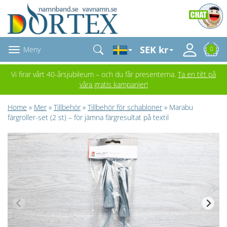
SEK kr
Meny
0
Vi firar vårt 40-årsjubileum – och du får presenterna.
Ta en titt på
våra gratis kampanjer!
Home
»
Mer
»
Tillbehör
»
Tillbehör för schabloner
» Marabu
färgroller-set (2 st) – för jämna färgresultat på textil