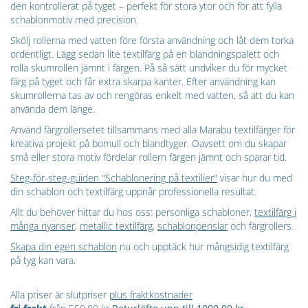
den kontrollerat på tyget – perfekt för stora ytor och för att fylla
schablonmotiv med precision.
Skölj rollerna med vatten före första användning och låt dem torka
ordentligt. Lägg sedan lite textilfärg på en blandningspalett och
rolla skumrollen jämnt i färgen. På så sätt undviker du för mycket
färg på tyget och får extra skarpa kanter. Efter användning kan
skumrollerna tas av och rengöras enkelt med vatten, så att du kan
använda dem länge.
Använd färgrollersetet tillsammans med alla Marabu textilfärger för
kreativa projekt på bomull och blandtyger. Oavsett om du skapar
små eller stora motiv fördelar rollern färgen jämnt och sparar tid.
Steg-för-steg-guiden "Schablonering på textilier"
visar hur du med
din schablon och textilfärg uppnår professionella resultat.
Allt du behöver hittar du hos oss: personliga schabloner,
textilfärg i
många nyanser
,
metallic textilfärg
,
schablonpenslar
och färgrollers.
Skapa din egen schablon
nu och upptäck hur mångsidig textilfärg
på tyg kan vara.
Alla priser är slutpriser
plus fraktkostnader