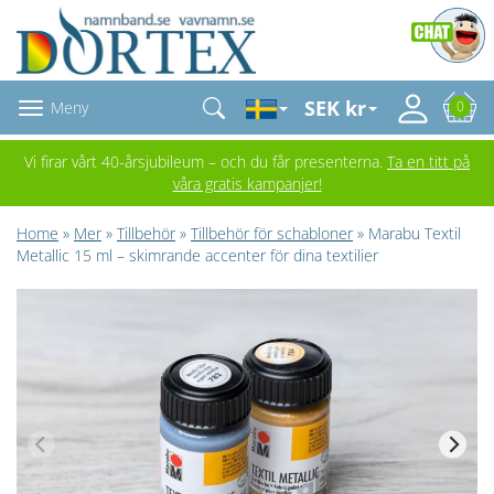
SEK kr
Meny
0
Vi firar vårt 40-årsjubileum – och du får presenterna.
Ta en titt på
våra gratis kampanjer!
Home
»
Mer
»
Tillbehör
»
Tillbehör för schabloner
» Marabu Textil
Metallic 15 ml – skimrande accenter för dina textilier