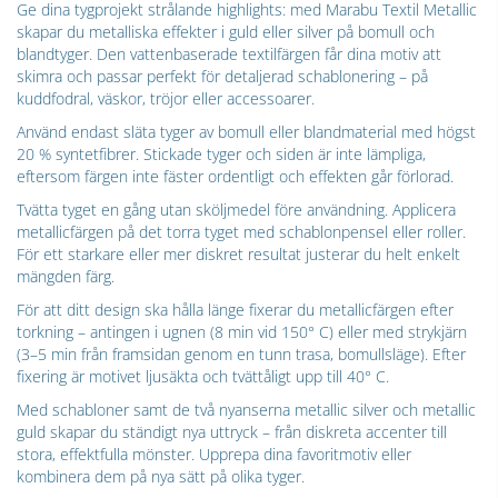
Ge dina tygprojekt strålande highlights: med Marabu Textil Metallic
skapar du metalliska effekter i guld eller silver på bomull och
blandtyger. Den vattenbaserade textilfärgen får dina motiv att
skimra och passar perfekt för detaljerad schablonering – på
kuddfodral, väskor, tröjor eller accessoarer.
Använd endast släta tyger av bomull eller blandmaterial med högst
20 % syntetfibrer. Stickade tyger och siden är inte lämpliga,
eftersom färgen inte fäster ordentligt och effekten går förlorad.
Tvätta tyget en gång utan sköljmedel före användning. Applicera
metallicfärgen på det torra tyget med schablonpensel eller roller.
För ett starkare eller mer diskret resultat justerar du helt enkelt
mängden färg.
För att ditt design ska hålla länge fixerar du metallicfärgen efter
torkning – antingen i ugnen (8 min vid 150° C) eller med strykjärn
(3–5 min från framsidan genom en tunn trasa, bomullsläge). Efter
fixering är motivet ljusäkta och tvättåligt upp till 40° C.
Med schabloner samt de två nyanserna metallic silver och metallic
guld skapar du ständigt nya uttryck – från diskreta accenter till
stora, effektfulla mönster. Upprepa dina favoritmotiv eller
kombinera dem på nya sätt på olika tyger.