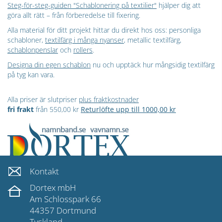
Steg-för-steg-guiden "Schablonering på textilier"
hjälper dig att
göra allt rätt – från förberedelse till fixering.
Alla material för ditt projekt hittar du direkt hos oss: personliga
schabloner,
textilfärg i många nyanser
, metallic textilfärg,
schablonpenslar
och
rollers
.
Designa din egen schablon
nu och upptäck hur mångsidig textilfärg
på tyg kan vara.
Alla priser är slutpriser
plus fraktkostnader
fri frakt
från 550,00 kr
Returlöfte upp till 1000,00 kr
Kontakt
Dortex mbH
Am Schlosspark 66
44357 Dortmund
Tyskland