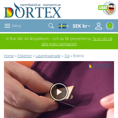
SEK kr
Meny
0
Vi firar vårt 40-årsjubileum – och du får presenterna.
Ta en titt på
våra gratis kampanjer!
Home
»
Etiketter
»
Lasergraverade
»
Trä
» Bokträ