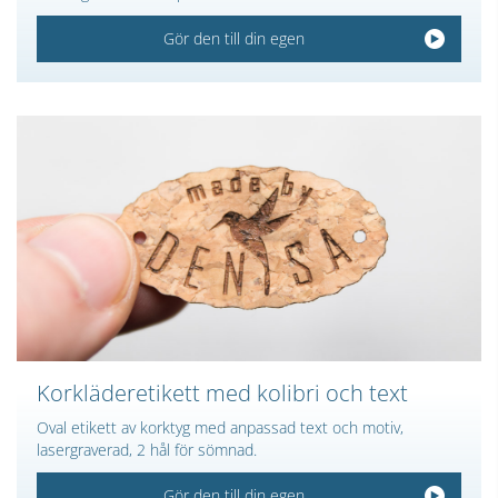
Gör den till din egen
Korkläderetikett med kolibri och text
Oval etikett av korktyg med anpassad text och motiv,
lasergraverad, 2 hål för sömnad.
Gör den till din egen