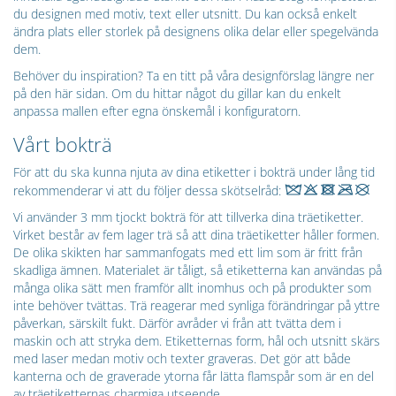
du designen med motiv, text eller utsnitt. Du kan också enkelt
ändra plats eller storlek på designens olika delar eller spegelvända
dem.
Behöver du inspiration? Ta en titt på våra designförslag längre ner
på den här sidan. Om du hittar något du gillar kan du enkelt
anpassa mallen efter egna önskemål i konfiguratorn.
Vårt bokträ
För att du ska kunna njuta av dina etiketter i bokträ under lång tid
rekommenderar vi att du följer dessa skötselråd:
Vi använder 3 mm tjockt bokträ för att tillverka dina träetiketter.
Virket består av fem lager trä så att dina träetiketter håller formen.
De olika skikten har sammanfogats med ett lim som är fritt från
skadliga ämnen. Materialet är tåligt, så etiketterna kan användas på
många olika sätt men framför allt inomhus och på produkter som
inte behöver tvättas. Trä reagerar med synliga förändringar på yttre
påverkan, särskilt fukt. Därför avråder vi från att tvätta dem i
maskin och att stryka dem. Etiketternas form, hål och utsnitt skärs
med laser medan motiv och texter graveras. Det gör att både
kanterna och de graverade ytorna får lätta flamspår som är en del
av träetiketternas charmiga utseende.