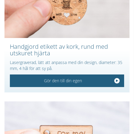
Handgjord etikett av kork, rund med
utskuret hjärta
Lasergraverad, lätt att anpassa med din design, diameter: 35
mm, 4 hål för att sy på.
Gör den till din egen