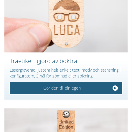
Träetikett gjord av bokträ
Lasergraverad, justera helt enkelt text, motiv och stansning i
konfiguratorn, 3 hål för sömnad eller spikning.
Gör den till din egen