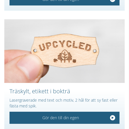
Träskylt, etikett i bokträ
Lasergraverade med text och motiv, 2 hål för att sy fast eller
fästa med spik.
Gör den till din egen