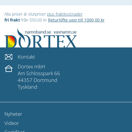
Alla priser är slutpriser
plus fraktkostnader
fri frakt
från 550,00 kr
Returlöfte upp till 1000,00 kr
Kontakt
Dortex mbH
Am Schlosspark 66
44357 Dortmund
Tyskland
Nyheter
Videor