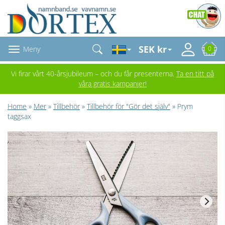
SEK kr
Meny
0
Vi firar vårt 40-årsjubileum – och du får presenterna.
Ta en titt på
våra gratis kampanjer!
Home
»
Mer
»
Tillbehör
»
Tillbehör för "Gör det själv"
» Prym
taggsax